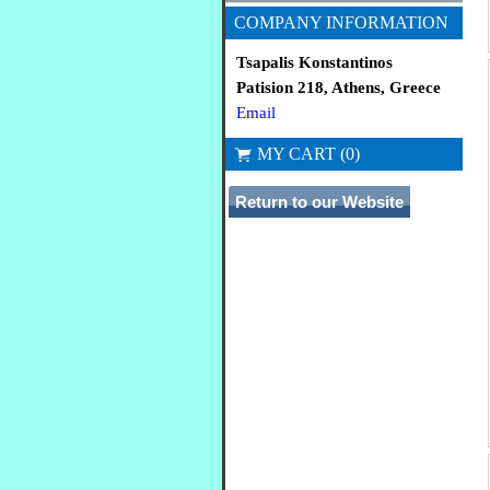
COMPANY INFORMATION
Tsapalis Konstantinos
Patision 218, Athens, Greece
Email
MY CART (0)