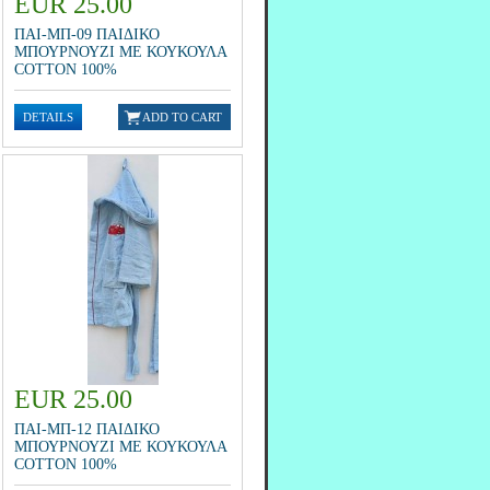
EUR 25.00
ΠΑΙ-ΜΠ-09 ΠΑΙΔΙΚΟ
ΜΠΟΥΡΝΟΥΖΙ ΜΕ ΚΟΥΚΟΥΛΑ
COTTON 100%
EUR 25.00
ΠΑΙ-ΜΠ-12 ΠΑΙΔΙΚΟ
ΜΠΟΥΡΝΟΥΖΙ ΜΕ ΚΟΥΚΟΥΛΑ
COTTON 100%