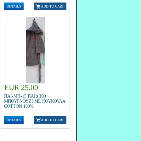
EUR 25.00
ΠΑΙ-ΜΠ-15 ΠΑΙΔΙΚΟ
ΜΠΟΥΡΝΟΥΖΙ ΜΕ ΚΟΥΚΟΥΛΑ
COTTON 100%