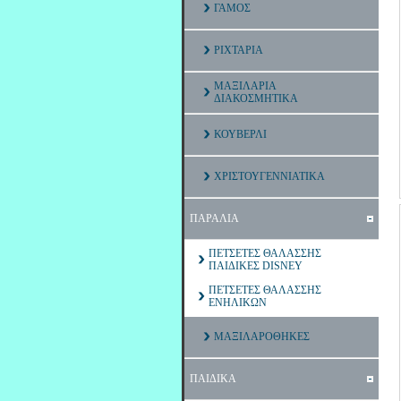
ΓΑΜΟΣ
ΡΙΧΤΑΡΙΑ
ΜΑΞΙΛΑΡΙΑ
ΔΙΑΚΟΣΜΗΤΙΚΑ
ΚΟΥΒΕΡΛΙ
ΧΡΙΣΤΟΥΓΕΝΝΙΑΤΙΚΑ
ΠΑΡΑΛΙΑ
ΠΕΤΣΕΤΕΣ ΘΑΛΑΣΣΗΣ
ΠΑΙΔΙΚΕΣ DISNEY
ΠΕΤΣΕΤΕΣ ΘΑΛΑΣΣΗΣ
ΕΝΗΛΙΚΩΝ
ΜΑΞΙΛΑΡΟΘΗΚΕΣ
ΠΑΙΔΙΚΑ