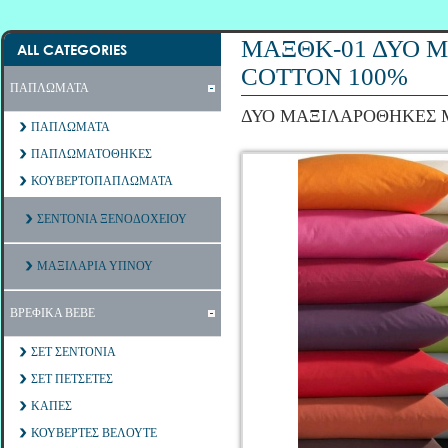
ΜΑΞΘΚ-01 ΔΥΟ 
ALL CATEGORIES
COTTON 100%
ΠΑΠΛΩΜΑΤΑ
ΔΥΟ ΜΑΞΙΛΑΡΟΘΗΚΕΣ 
ΠΑΠΛΩΜΑΤΑ
ΠΑΠΛΩΜΑΤΟΘΗΚΕΣ
ΚΟΥΒΕΡΤΟΠΑΠΛΩΜΑΤΑ
ΣΕΝΤΟΝΙΑ ΞΕΝΟΔΟΧΕΙΟΥ
ΜΑΞΙΛΑΡΙΑ ΥΠΝΟΥ
ΒΡΕΦΙΚΑ ΒΕΒΕ
ΣΕΤ ΣΕΝΤΟΝΙΑ
ΣΕΤ ΠΕΤΣΕΤΕΣ
ΚΑΠΕΣ
ΚΟΥΒΕΡΤΕΣ ΒΕΛΟΥΤΕ