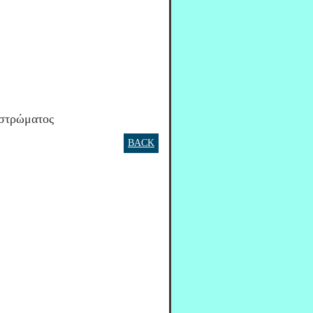
 στρώματος
BACK