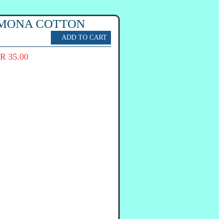
 ΜΟΝΑ COTTON
R 35.00