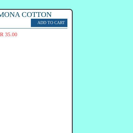
 ΜΟΝΑ COTTON
R 35.00